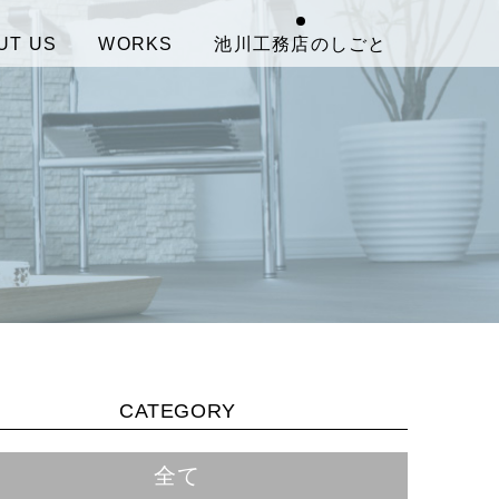
UT US
WORKS
池川工務店のしごと
CATEGORY
全て