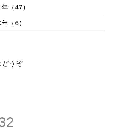
21年（47）
20年（6）
にどうぞ
32